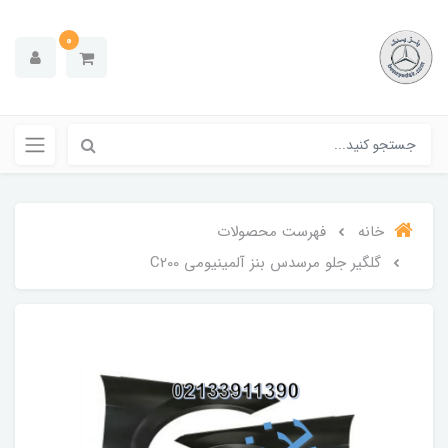
0
خانه
فهرست محصولات
گلگیر جلو مرسدس بنز آلمینیومی C200