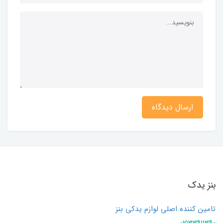
ارسال دیدگاه
بنز یدک
تامین کننده اصلی لوازم یدکی بنز
02133911390