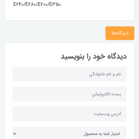
E240/E280/E200/E350
دیدگاه‌ها
دیدگاه خود را بنویسید