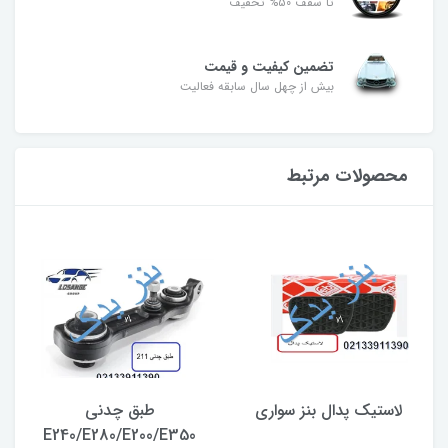
تا سقف 50% تخفیف
تضمین کیفیت و قیمت
بیش از چهل سال سابقه فعالیت
محصولات مرتبط
لاستیک پدال بنز سواری
طبق چدنی
E240/E280/E200/E350