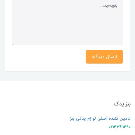
ارسال دیدگاه
بنز یدک
تامین کننده اصلی لوازم یدکی بنز
02133911390