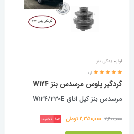
لوازم یدکی بنز
از 1
گردگیر پلوس مرسدس بنز W124
مرسدس بنز کپل اتاق W124/230E
2,350,000
تومان
2,600,000
تخفیف
10٪