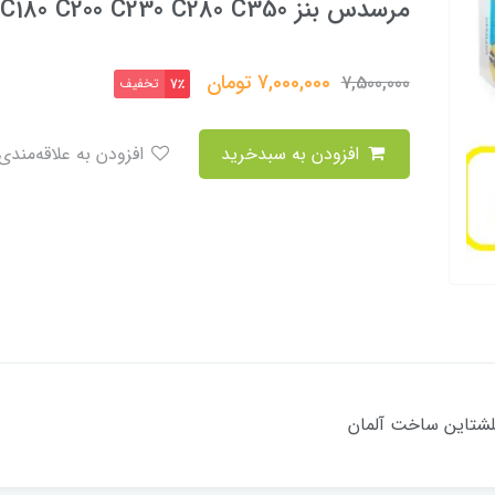
مرسدس بنز C180 C200 C230 C280 C350
7,000,000
تومان
7,500,000
تخفیف
7٪
افزودن به سبدخرید
افزودن به علاقه‌مندی