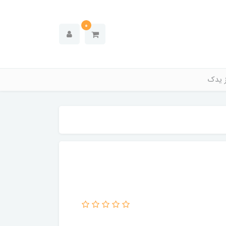
0
ز یدک