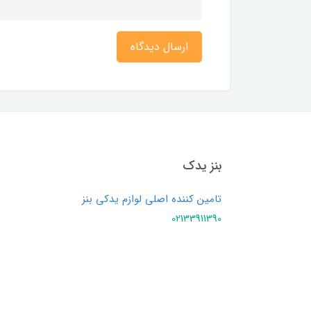
ارسال دیدگاه
بنز یدک
تامین کننده اصلی لوازم یدکی بنز
02133911390