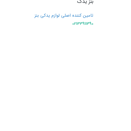
بنز یدک
تامین کننده اصلی لوازم یدکی بنز
02133911390