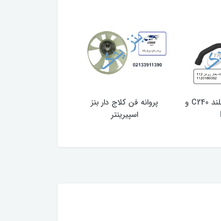
لوله بخار روغن بلند C240 و
پروانه فن کلاج دار بنز
شیلنگ آب بنز موتور M274
اسپیرینتر