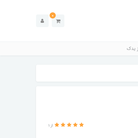
0
ز یدک
از 1