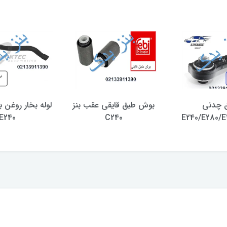
 چدنی
بوش طبق قایقی عقب بنز
E240
C240
E240/E280/E