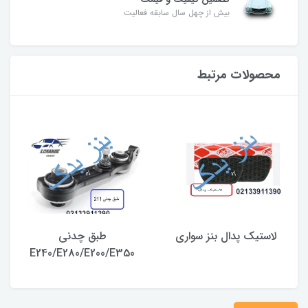
بیش از چهل سال سابقه فعالیت
محصولات مرتبط
لاستیک پدال بنز سواری
طبق چدنی
E240/E280/E200/E350