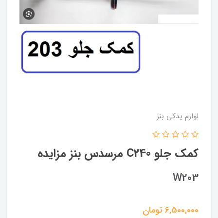
لوازم یدکی بنز
کمک جلو C240 مرسدس بنز مزایده
W203
6,500,000
تومان