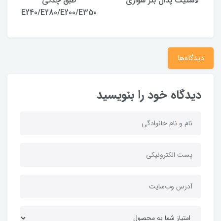
لاستیک پدال بنز سواری
طبق چدنی
E240/E280/E200/E350
دیدگاه‌ها
دیدگاه خود را بنویسید