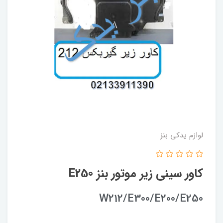
لوازم یدکی بنز
کاور سینی زیر موتور بنز E250
W212/E300/E200/E250