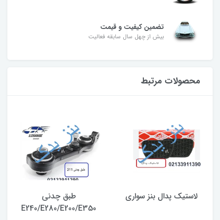
تضمین کیفیت و قیمت
بیش از چهل سال سابقه فعالیت
محصولات مرتبط
لاستیک پدال بنز سواری
طبق چدنی
E240/E280/E200/E350