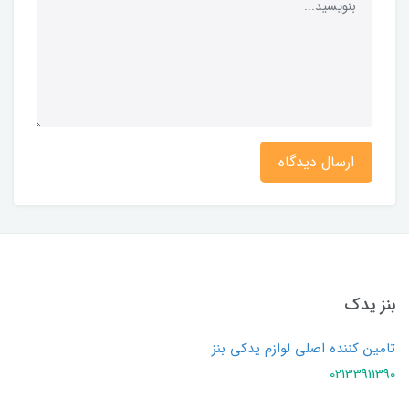
ارسال دیدگاه
بنز یدک
تامین کننده اصلی لوازم یدکی بنز
02133911390