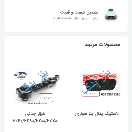
تضمین کیفیت و قیمت
بیش از چهل سال سابقه فعالیت
محصولات مرتبط
لاستیک پدال بنز سواری
طبق چدنی
E240/E280/E200/E350