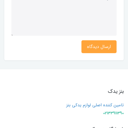
ارسال دیدگاه
بنز یدک
تامین کننده اصلی لوازم یدکی بنز
02133911390