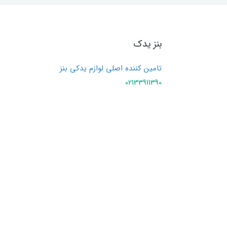
بنز یدک
تامین کننده اصلی لوازم یدکی بنز
02133911390