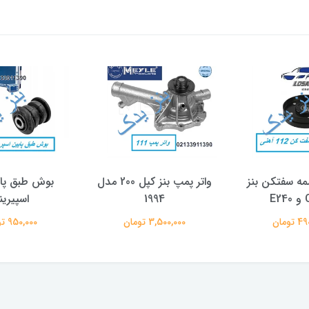
مه سفتکن بنز
واتر پمپ بنز کپل 200 مدل
بوش طبق پا
E
1994
اسپیرین
تومان
3,500,000 تومان
950,000 تومان