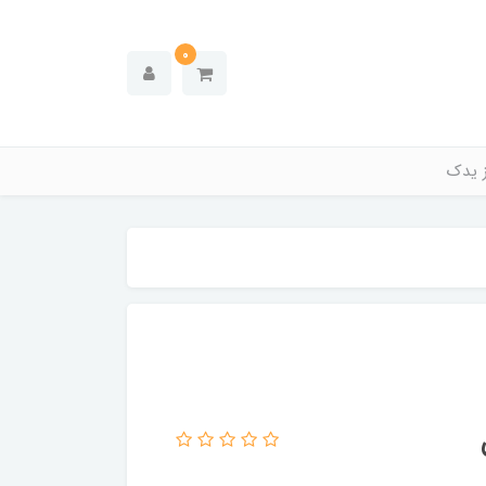
0
ز یدک