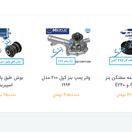
مه سفتکن بنز
واتر پمپ بنز کپل 200 مدل
بوش طبق پا
E
1994
اسپیرین
تومان
3,500,000 تومان
950,000 تومان