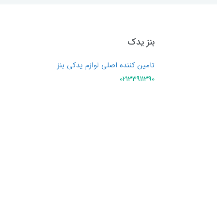
بنز یدک
تامین کننده اصلی لوازم یدکی بنز
02133911390