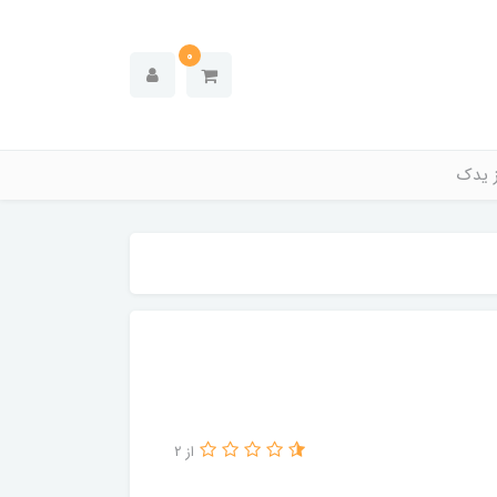
0
ز یدک
از 2