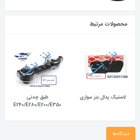
محصولات مرتبط
لاستیک پدال بنز سواری
طبق چدنی
E240/E280/E200/E350
دیدگاه‌ها