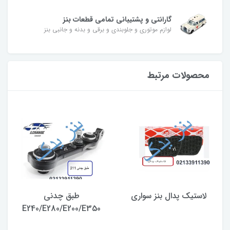
گارانتی و پشتیبانی تمامی قطعات بنز
لوازم موتوری و جلوبندی و برقی و بدنه و جانبی بنز
محصولات مرتبط
لاستیک پدال بنز سواری
طبق چدنی
E240/E280/E200/E350