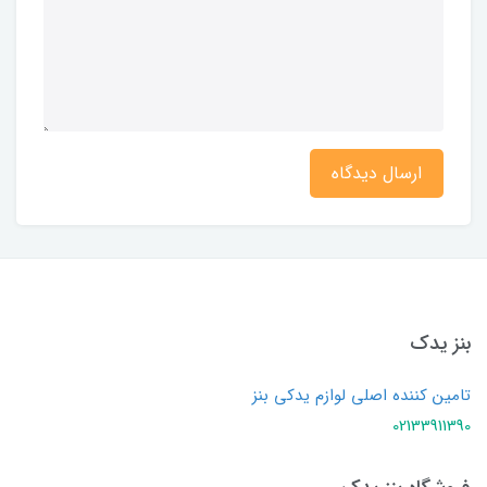
ارسال دیدگاه
بنز یدک
تامین کننده اصلی لوازم یدکی بنز
02133911390