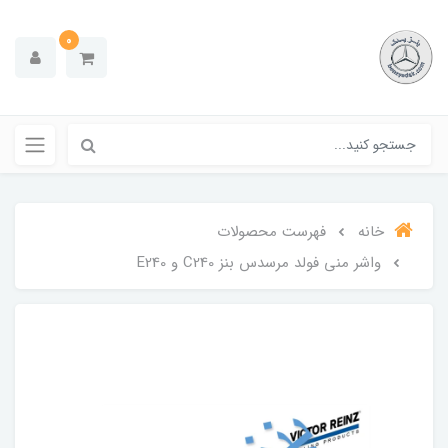
0
خانه
فهرست محصولات
واشر منی فولد مرسدس بنز C240 و E240