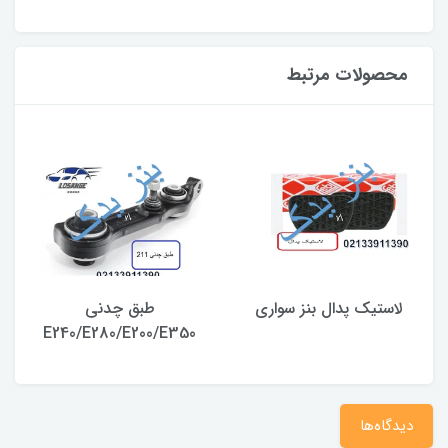
محصولات مرتبط
لاستیک پدال بنز سواری
طبق چدنی
E240/E280/E200/E350
دیدگاه‌ها