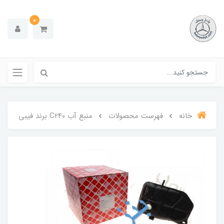
0
خانه
فهرست محصولات
منبع آب C240 برند فیبی