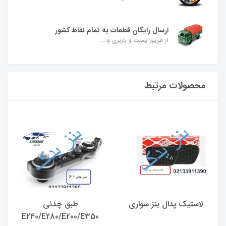
ارسال رایگان قطعات به تمام نقاط کشور
از طریق پست و باربری و....
محصولات مرتبط
لاستیک پدال بنز سواری
طبق چدنی
E240/E280/E200/E350