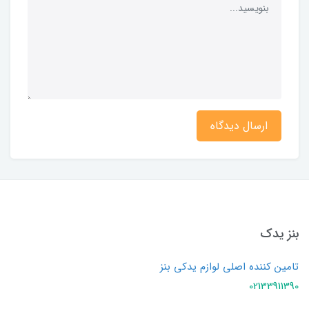
ارسال دیدگاه
بنز یدک
تامین کننده اصلی لوازم یدکی بنز
02133911390