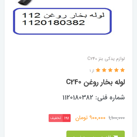
لوازم یدکی بنز C240
از 1
لوله بخار روغن C240
شماره فنی: 1120180382
900,000
تومان
1,100,000
تخفیف
19٪