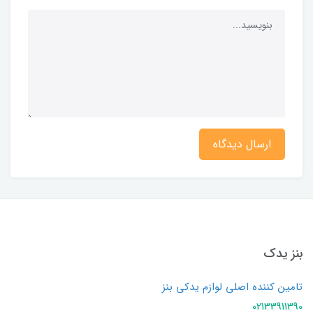
ارسال دیدگاه
بنز یدک
تامین کننده اصلی لوازم یدکی بنز
02133911390