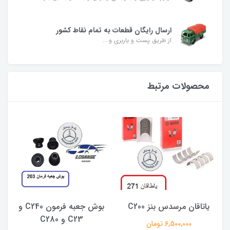
ارسال رایگان قطعات به تمام نقاط کشور
از طریق پست و باربری و....
محصولات مرتبط
یاتاقان مرسدس بنز C200
بوش جعبه فرمون C240 و
C23 و C280
6,500,000 تومان