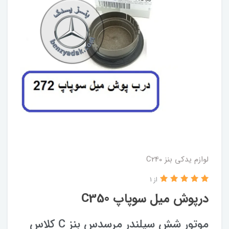
لوازم یدکی بنز C240
از 1
درپوش میل سوپاپ C350
موتور شش سیلندر مرسدس بنز C کلاس