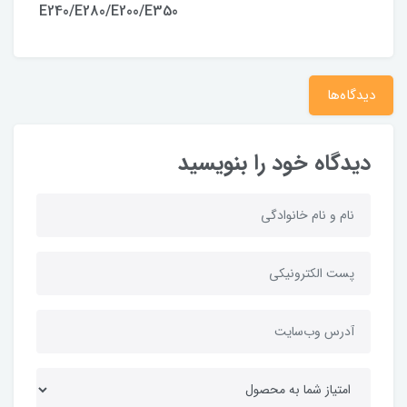
E240/E280/E200/E350
دیدگاه‌ها
دیدگاه خود را بنویسید