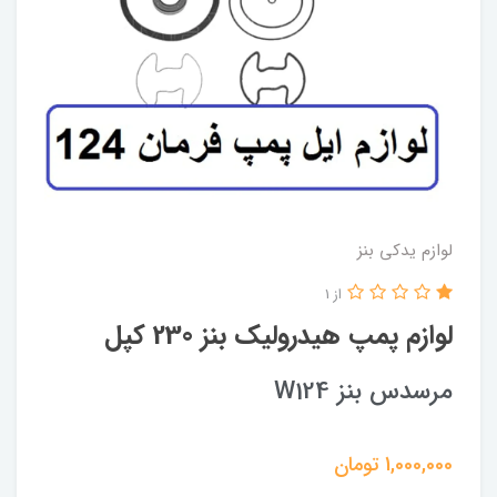
لوازم یدکی بنز
از 1
لوازم پمپ هیدرولیک بنز 230 کپل
مرسدس بنز W124
1,000,000
تومان