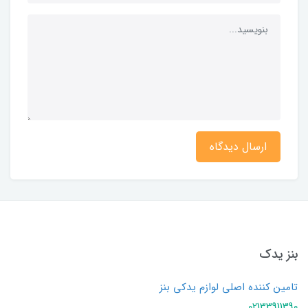
ارسال دیدگاه
بنز یدک
تامین کننده اصلی لوازم یدکی بنز
02133911390