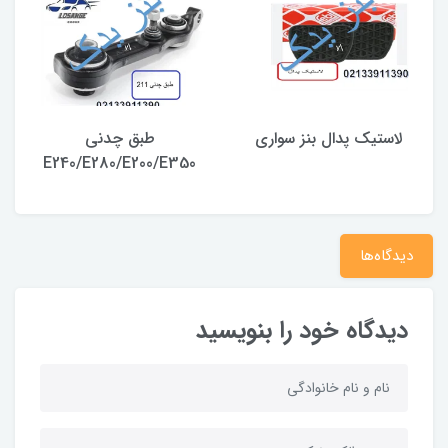
لاستیک پدال بنز سواری
طبق چدنی
E240/E280/E200/E350
دیدگاه‌ها
دیدگاه خود را بنویسید