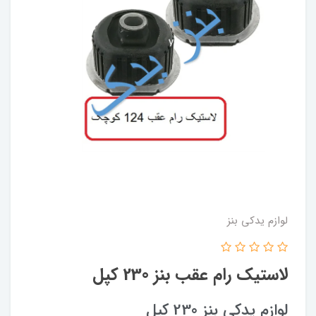
لوازم یدکی بنز
لاستیک رام عقب بنز 230 کپل
لوازم یدکی بنز 230 کپل