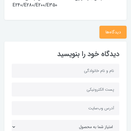
E240/E280/E200/E350
دیدگاه‌ها
دیدگاه خود را بنویسید