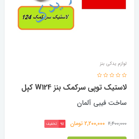
لوازم یدکی بنز
لاستیک توپی سرکمک بنز W124 کپل
ساخت فیبی آلمان
2,200,000
تومان
2,400,000
تخفیف
9٪