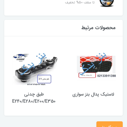
تا سقف 50% تخفیف
محصولات مرتبط
لاستیک پدال بنز سواری
طبق چدنی
E240/E280/E200/E350