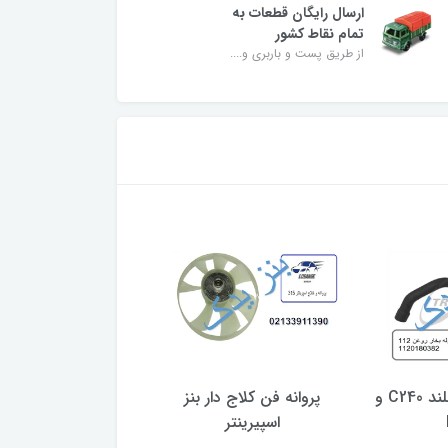
ارسال رایگان قطعات به
تمام نقاط کشور
از طریق پست و باربری و....
لوله بخار روغن بلند C240 و
پروانه فن کلاج دار بنز
شیلنگ آب بنز موتور M274
اسپیرینتر