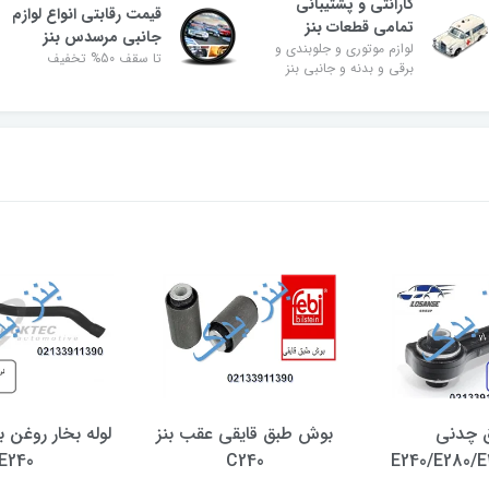
گارانتی و پشتیبانی
قیمت رقابتی انواع لوازم
تمامی قطعات بنز
جانبی مرسدس بنز
لوازم موتوری و جلوبندی و
تا سقف 50% تخفیف
برقی و بدنه و جانبی بنز
 چدنی
بوش طبق قایقی عقب بنز
E240
C240
E240/E280/E