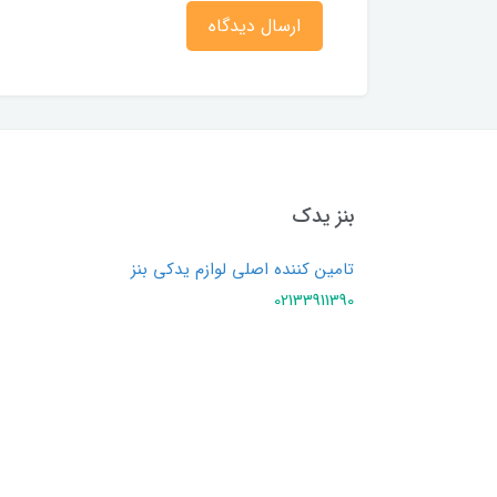
ارسال دیدگاه
بنز یدک
تامین کننده اصلی لوازم یدکی بنز
02133911390