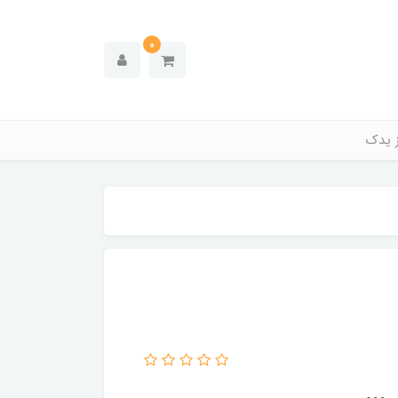
0
ز یدک