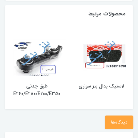
محصولات مرتبط
لاستیک پدال بنز سواری
طبق چدنی
E240/E280/E200/E350
دیدگاه‌ها