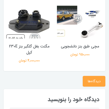
 بنز دانشجویی
مگنت بغل گلگیر بنز 230E
لوازم سه راهی فرم
کپل
950 تومان
950,000 تومان
4,000,000 تومان
دیدگاه‌ها
دیدگاه خود را بنویسید