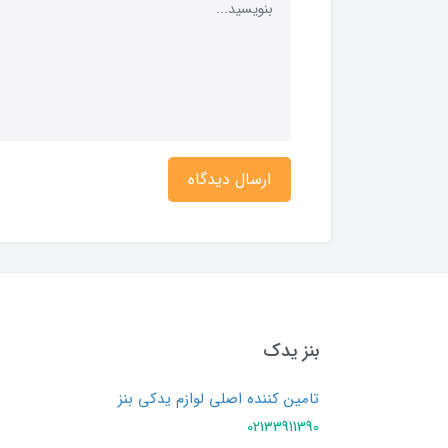
ارسال دیدگاه
بنز یدک
تامین کننده اصلی لوازم یدکی بنز
02133911390