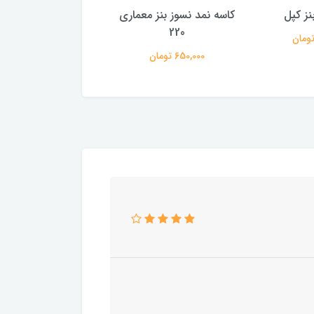
وز بنز معماری
واشر سرسیلندر دانشجویی
واشر کامل بنز 260E کپل
22
موتور مشکی
9,500,000 تومان
ومان
1,900,000 تومان