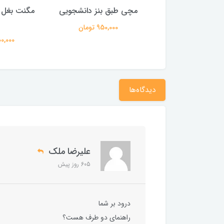
ی طبق بنز دانشجویی
مگنت بغل گلگیر بنز 230E
لوازم سه 
کپل
950,000 تومان
0
4,000,000 تومان
دیدگاه‌ها
علیرضا ملک
605 روز پیش
درود بر شما
راهنمای دو طرف هست؟