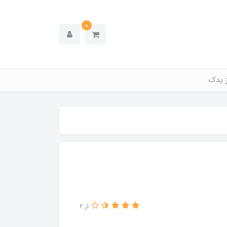
0
ز یدک
از 2