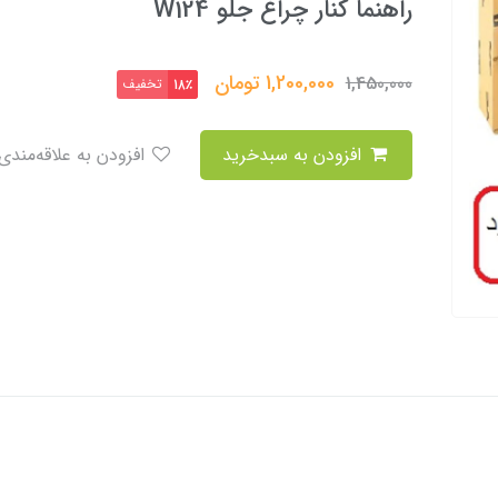
راهنما کنار چراغ جلو W124
1,200,000
تومان
1,450,000
تخفیف
18٪
افزودن به سبدخرید
افزودن به علاقه‌مندی