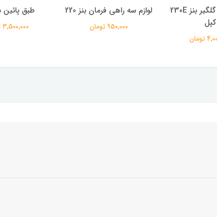
راهی فرمان بنز 220
طبق پائین بنز کپل
کاسه نمد نس
0
950,00 تومان
3,500,000 تومان
650,000 ت