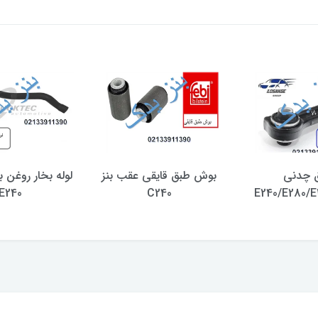
 چدنی
بوش طبق قایقی عقب بنز
E240
C240
E240/E280/E