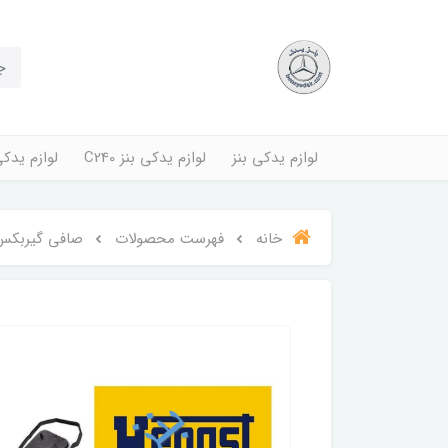
لوازم یدکی بنز
لوازم یدکی بنز C240
لوازم یدکی بنز
خانه
فهرست محصولات
صافی گیربکس 