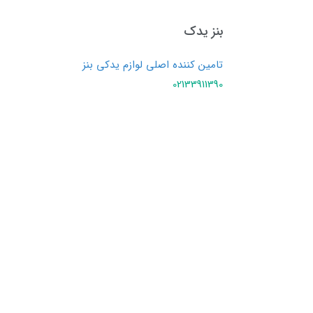
بنز یدک
تامین کننده اصلی لوازم یدکی بنز
02133911390