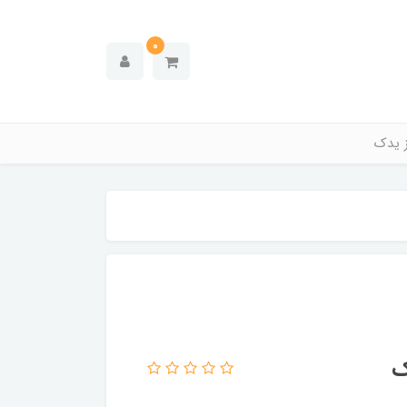
0
ز یدک
ک