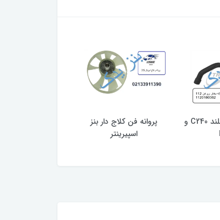
لوله بخار روغن بلند C240 و
پروانه فن کلاج دار بنز
شیلنگ آب بنز موتور M274
اسپیرینتر