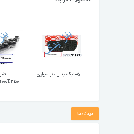
 E240 و C240
لاستیک پدال بنز سواری
طبق
200/E350
دیدگاه‌ها