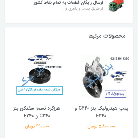
ارسال رایگان قطعات به تمام نقاط کشور
از طریق پست و باربری و....
محصولات مرتبط
پمپ هیدرولیک بنز C240 و
هرزگرد تسمه سفتکن بنز
E240
C240 و E240
5,800,000 تومان
490,000 تومان