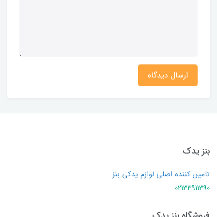
ارسال دیدگاه
بنز یدک
تامین کننده اصلی لوازم یدکی بنز
02133911390
فروشگاه بنز یدک