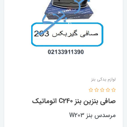
لوازم یدکی بنز
صافی بنزین بنز C240 اتوماتیک
مرسدس بنز W203