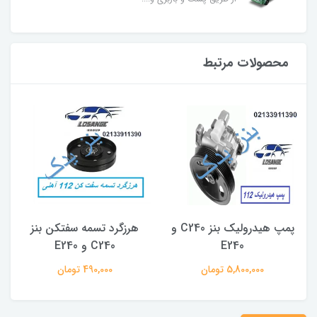
محصولات مرتبط
پمپ هیدرولیک بنز C240 و
هرزگرد تسمه سفتکن بنز
E240
C240 و E240
5,800,000 تومان
490,000 تومان