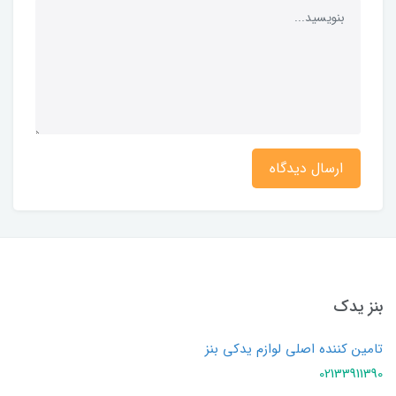
ارسال دیدگاه
بنز یدک
تامین کننده اصلی لوازم یدکی بنز
02133911390