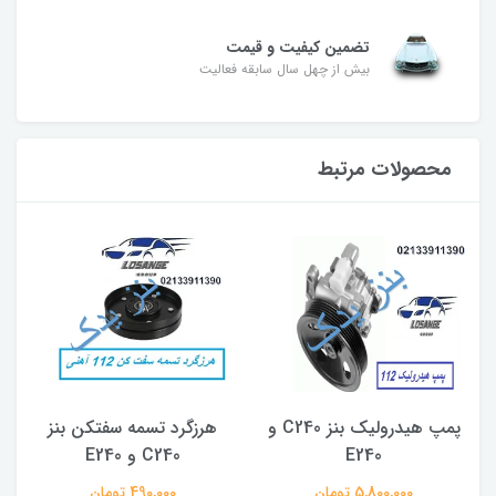
تضمین کیفیت و قیمت
بیش از چهل سال سابقه فعالیت
محصولات مرتبط
پمپ هیدرولیک بنز C240 و
هرزگرد تسمه سفتکن بنز
E240
C240 و E240
5,800,000 تومان
490,000 تومان