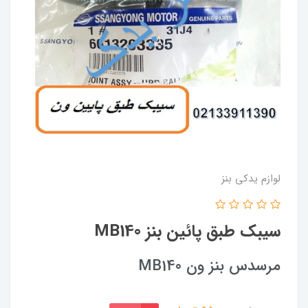
لوازم یدکی بنز
سیبک طبق پائین بنز MB140
مرسدس بنز ون MB140