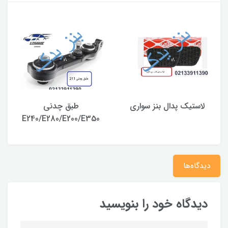
لاستیک پدال بنز سواری
طبق چدنی
E240/E280/E200/E350
دیدگاه‌ها
دیدگاه خود را بنویسید