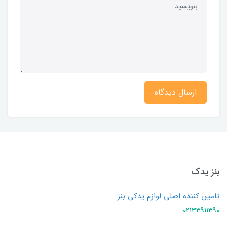
ارسال دیدگاه
بنز یدک
تامین کننده اصلی لوازم یدکی بنز
02133911390