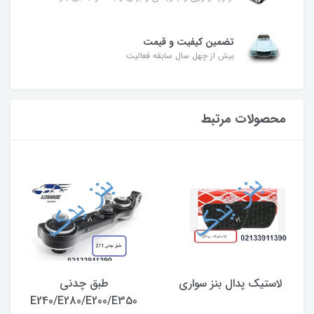
تضمین کیفیت و قیمت
بیش از چهل سال سابقه فعالیت
محصولات مرتبط
لاستیک پدال بنز سواری
طبق چدنی
E240/E280/E200/E350