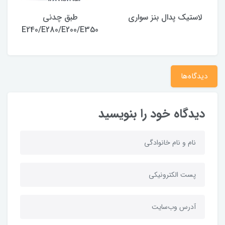
لاستیک پدال بنز سواری
طبق چدنی
E240/E280/E200/E350
دیدگاه‌ها
دیدگاه خود را بنویسید