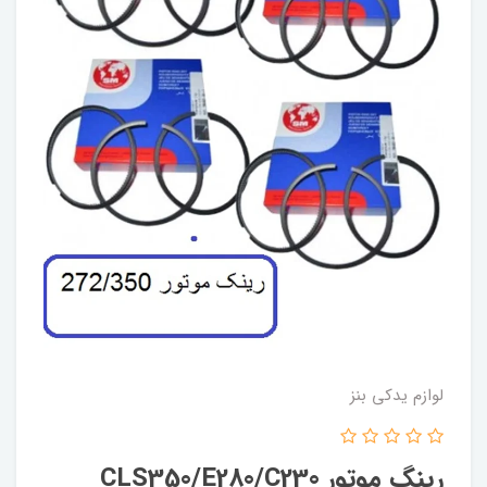
لوازم یدکی بنز
رینگ موتور CLS350/E280/C230