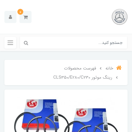
0
خانه
فهرست محصولات
رینگ موتور CLS350/E280/C230