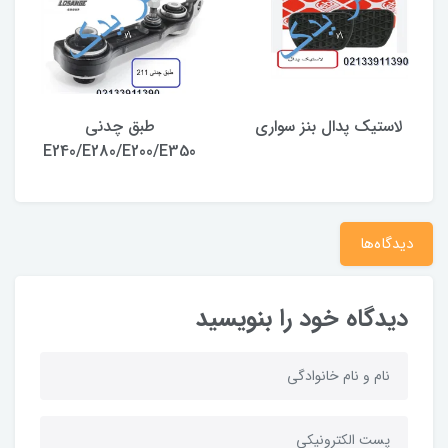
پدال بنز سواری
طبق چدنی
بوش طبق قای
240
E240/E280/E200/E350
دیدگاه‌ها
دیدگاه خود را بنویسید