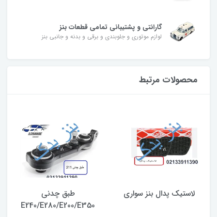
گارانتی و پشتیبانی تمامی قطعات بنز
لوازم موتوری و جلوبندی و برقی و بدنه و جانبی بنز
محصولات مرتبط
لاستیک پدال بنز سواری
طبق چدنی
E240/E280/E200/E350