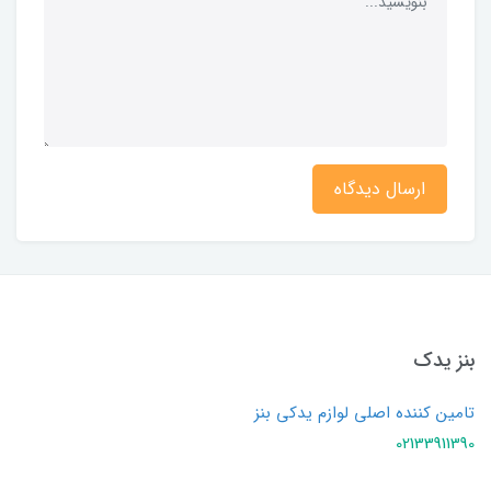
ارسال دیدگاه
بنز یدک
تامین کننده اصلی لوازم یدکی بنز
02133911390