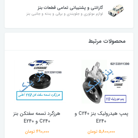
گارانتی و پشتیبانی تمامی قطعات بنز
لوازم موتوری و جلوبندی و برقی و بدنه و جانبی بنز
محصولات مرتبط
پمپ هیدرولیک بنز C240 و
هرزگرد تسمه سفتکن بنز
E240
C240 و E240
5,800,000 تومان
490,000 تومان