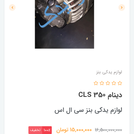
لوازم یدکی بنز
دینام CLS 350
لوازم یدکی بنز سی ال اس
15,000,000
تومان
16,500,000,000
تخفیف
100٪