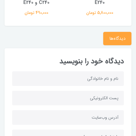
E240
C240 و E240
5,800,000 تومان
490,000 تومان
دیدگاه‌ها
دیدگاه خود را بنویسید