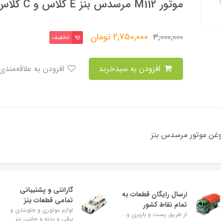
موتور M112 مرسدس بنز E کلاس و C کلاس
2,750,000
تومان
3,000,000
تخفیف
9٪
افزودن به سبدخرید
افزودن به علاقه‌مندی
غن موتور مرسدس بنز
گارانتی و پشتیبانی
ارسال رایگان قطعات به
تمامی قطعات بنز
تمام نقاط کشور
لوازم موتوری و جلوبندی و
از طریق پست و باربری و....
برقی و بدنه و جانبی بنز