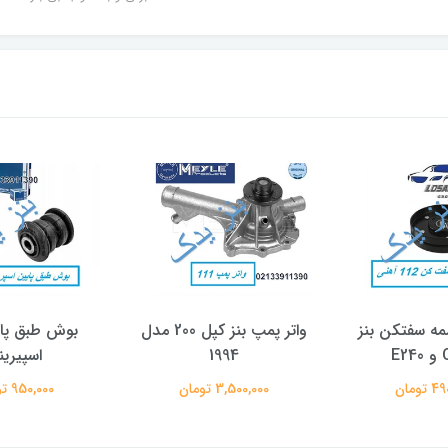
مه سفتکن بنز
واتر پمپ بنز کپل 200 مدل
بوش طبق پا
E
1994
اسپیرین
تومان
3,500,000 تومان
950,000 تومان