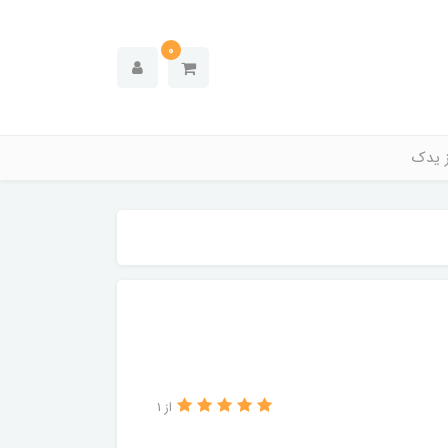
0
ز یدک
از 1