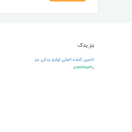
بنز یدک
تامین کننده اصلی لوازم یدکی بنز
02133911390