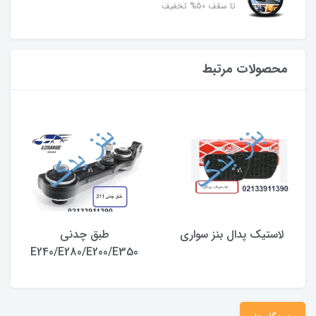
تا سقف 50% تخفیف
محصولات مرتبط
لاستیک پدال بنز سواری
طبق چدنی
E240/E280/E200/E350