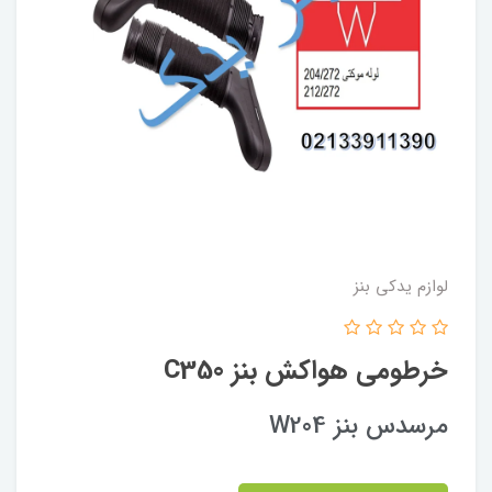
لوازم یدکی بنز
خرطومی هواکش بنز C350
مرسدس بنز W204