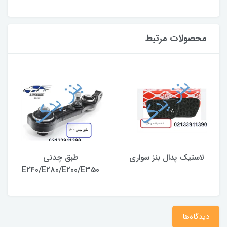
محصولات مرتبط
لاستیک پدال بنز سواری
طبق چدنی
E240/E280/E200/E350
دیدگاه‌ها