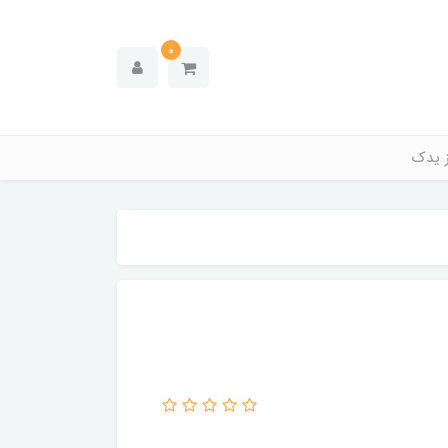
0
ز یدک