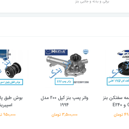
برقی و بدنه و جانبی بنز
مه سفتکن بنز
واتر پمپ بنز کپل 200 مدل
بوش طبق پا
E
1994
اسپیرین
تومان
3,500,000 تومان
950,000 تومان