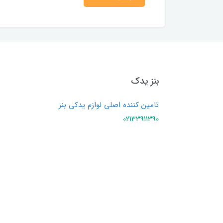
بنز یدک
تامین کننده اصلی لوازم یدکی بنز
02133911390