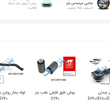
جانبی مرسدس بنز
بیش از چهل سال سابقه
فعالیت
تا سقف 50% تخفیف
 چدنی
بوش طبق قایقی عقب بنز
E240
C240
E240/E280/E