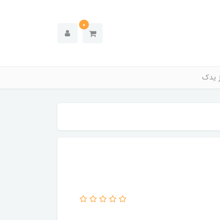
0
ز یدک