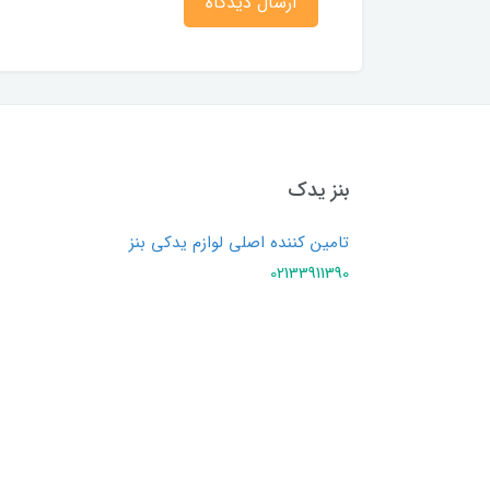
ارسال دیدگاه
بنز یدک
تامین کننده اصلی لوازم یدکی بنز
02133911390