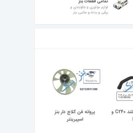
تمامی قطعات بنز
لوازم موتوری و جلوبندی و
برقی و بدنه و جانبی بنز
لوله بخار روغن بلند C240 و
پروانه فن کلاج دار بنز
شیلنگ آب بنز موتور M274
اسپیرینتر