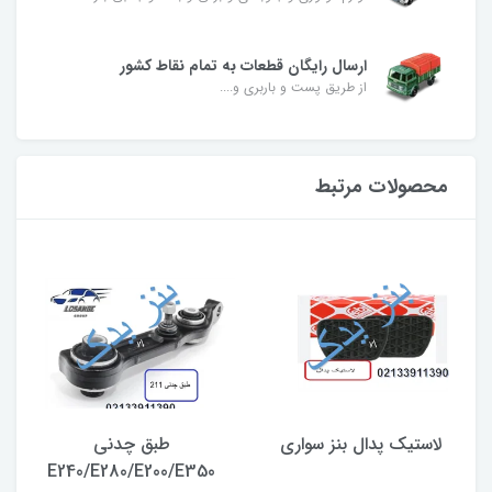
ارسال رایگان قطعات به تمام نقاط کشور
از طریق پست و باربری و....
محصولات مرتبط
لاستیک پدال بنز سواری
طبق چدنی
E240/E280/E200/E350