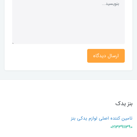
ارسال دیدگاه
بنز یدک
تامین کننده اصلی لوازم یدکی بنز
02133911390