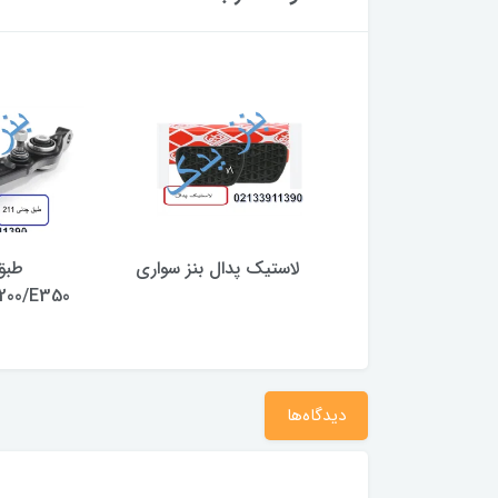
 E240 و C240
لاستیک پدال بنز سواری
طبق
200/E350
دیدگاه‌ها