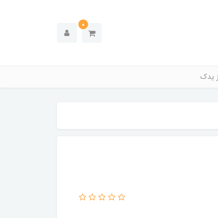
0
ز یدک