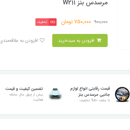
مرسدس بنز W211
750,000
تومان
900,000
تخفیف
17٪
افزودن به سبدخرید
افزودن به علاقه‌مندی
قیمت رقابتی انواع لوازم
تضمین کیفیت و قیمت
جانبی مرسدس بنز
بیش از چهل سال سابقه
فعالیت
تا سقف 50% تخفیف