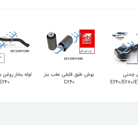
 چدنی
بوش طبق قایقی عقب بنز
E240
C240
E240/E280/E