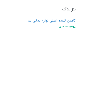
بنز یدک
تامین کننده اصلی لوازم یدکی بنز
02133911390