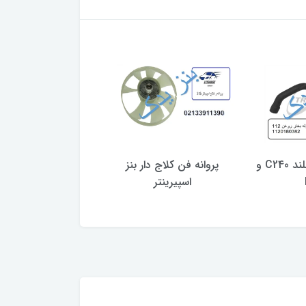
لوله بخار روغن بلند C240 و
پروانه فن کلاج دار بنز
شیلنگ آب بنز موتور M274
اسپیرینتر