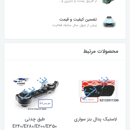
از طریق پست و باربری و....
تضمین کیفیت و قیمت
بیش از چهل سال سابقه فعالیت
محصولات مرتبط
لاستیک پدال بنز سواری
طبق چدنی
E240/E280/E200/E350