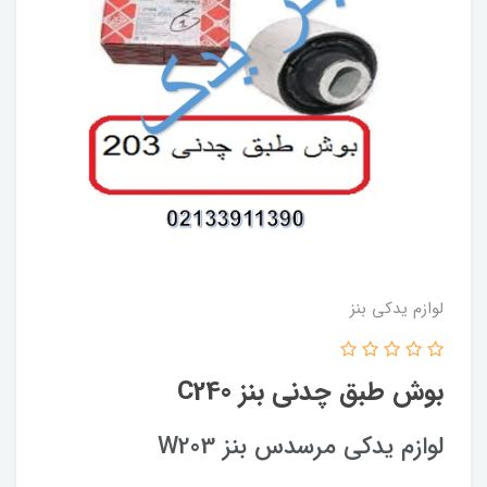
لوازم یدکی بنز
بوش طبق چدنی بنز C240
لوازم یدکی مرسدس بنز W203