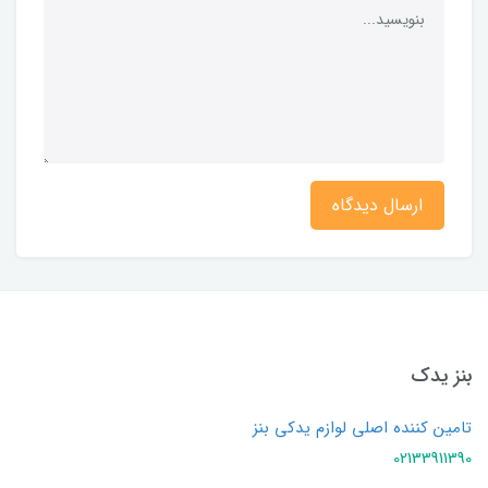
ارسال دیدگاه
بنز یدک
تامین کننده اصلی لوازم یدکی بنز
02133911390