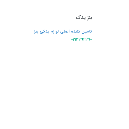
بنز یدک
تامین کننده اصلی لوازم یدکی بنز
02133911390