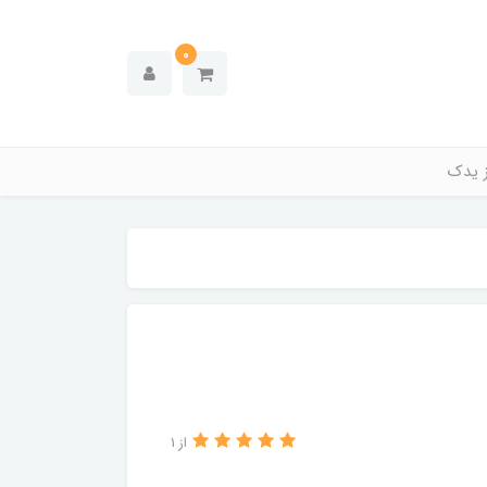
0
ز یدک
از 1