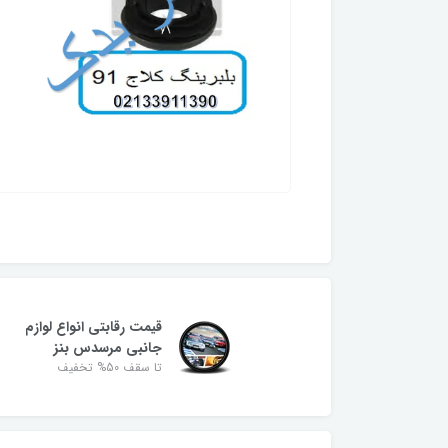
قیمت رقابتی انواع لوازم
جانبی مرسدس بنز
تا سقف 50% تخفیف