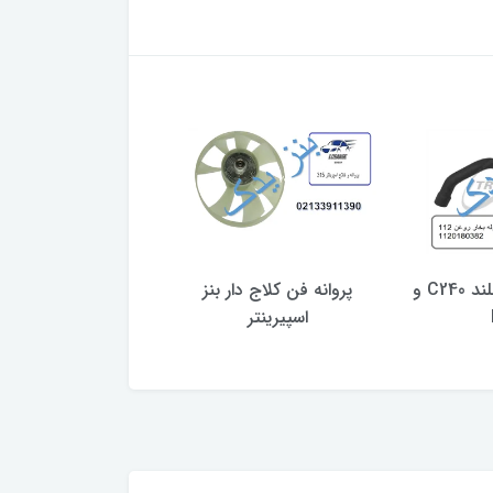
لوله بخار روغن بلند C240 و
پروانه فن کلاج دار بنز
شیلنگ آب بنز موتور M274
اسپیرینتر