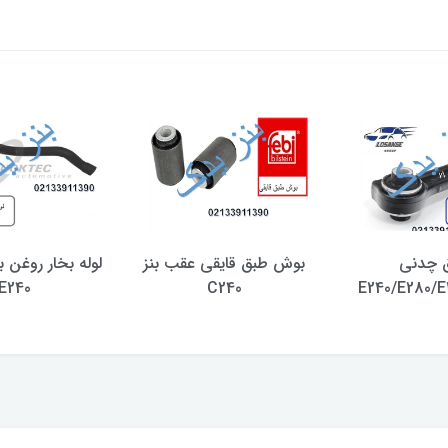
 چدنی
بوش طبق قایقی عقب بنز
E240
C240
E240/E280/E