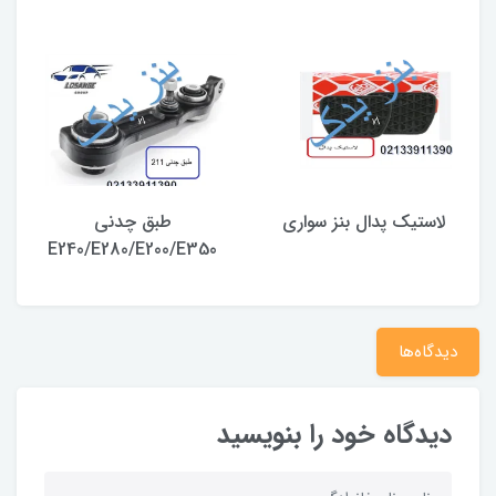
لاستیک پدال بنز سواری
طبق چدنی
E240/E280/E200/E350
دیدگاه‌ها
دیدگاه خود را بنویسید