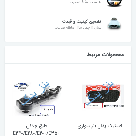
تا سقف 50% تخفیف
تضمین کیفیت و قیمت
بیش از چهل سال سابقه فعالیت
محصولات مرتبط
لاستیک پدال بنز سواری
طبق چدنی
E240/E280/E200/E350