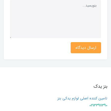
ارسال دیدگاه
بنز یدک
تامین کننده اصلی لوازم یدکی بنز
02133911390