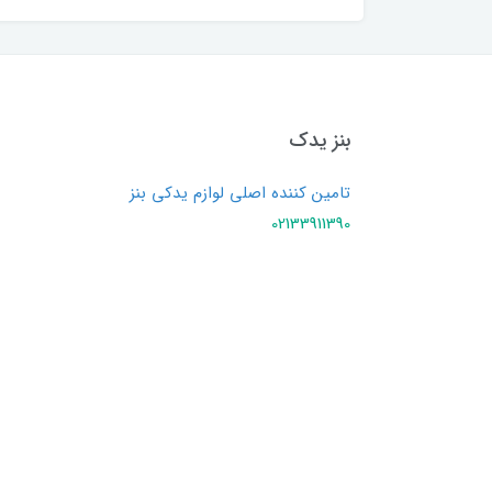
بنز یدک
تامین کننده اصلی لوازم یدکی بنز
02133911390