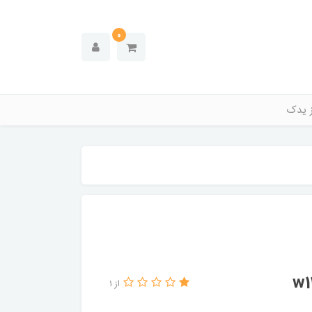
0
ز یدک
از 1