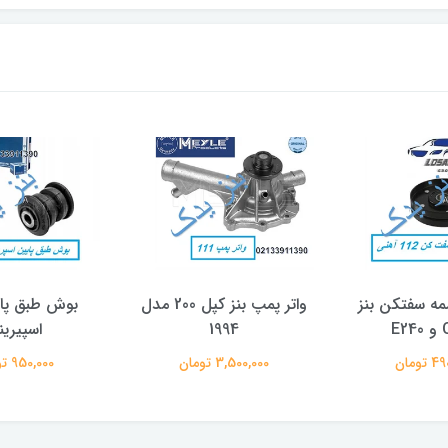
بنز
واتر پمپ بنز کپل 200 مدل
بوش طبق پائین ون
1994
اسپیرینتر
3,500,000 تومان
950,000 تومان