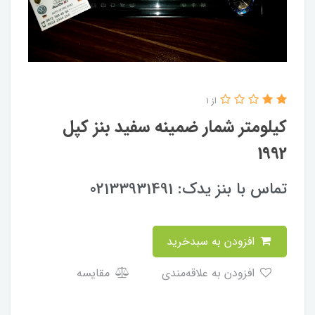
از 1
کیلومتر شمار ضمینه سفید بنز کپل
1992
تماس با بنز یدک: 02133931491
افزودن به سبدخرید
افزودن به علاقه‌مندی
مقایسه