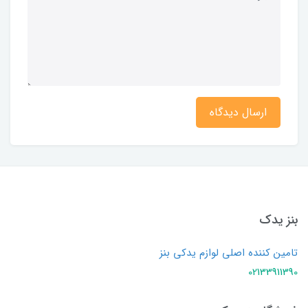
ارسال دیدگاه
بنز یدک
تامین کننده اصلی لوازم یدکی بنز
02133911390